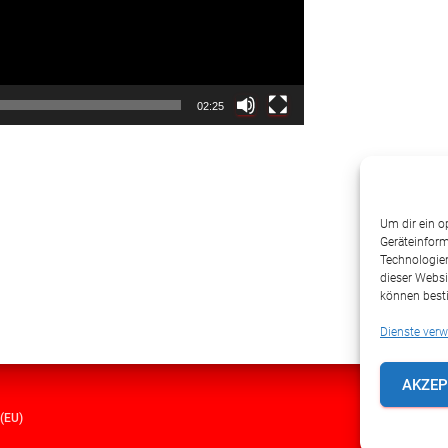
02:25
Um dir ein o
Geräteinform
Technologien
dieser Websi
können best
Dienste verw
AKZEP
(EU)