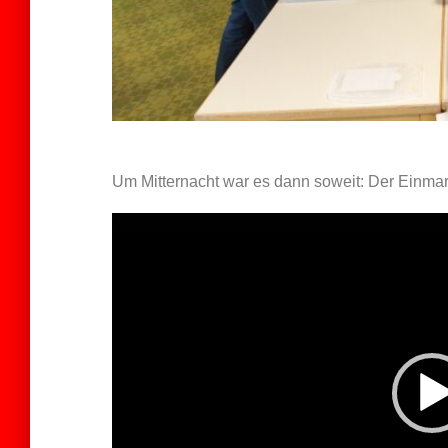
Um Mitternacht war es dann soweit: Der Einma
Video-
Player