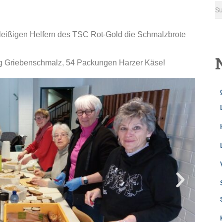
S
leißigen Helfern des TSC Rot‑Gold die Schmalzbrote
 kg Griebenschmalz, 54 Packungen Harzer Käse!