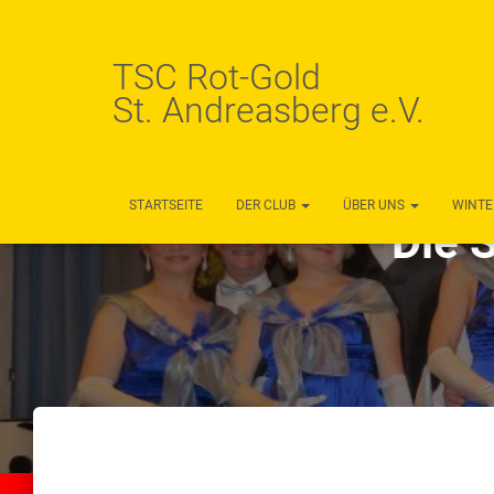
TSC Rot-Gold
St. Andreasberg e.V.
STARTSEITE
DER CLUB
ÜBER UNS
WINTE
Die 