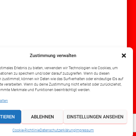
Zustimmung verwalten
ptimales Erlebnis zu bieten, verwenden wir Technologien wie Cookies, um
ationen zu speichern und/oder darauf zuzugreifen. Wenn du diesen
 zustimmst, können wir Daten wie das Surfverhalten oder eindeutige IDs auf
te verarbeiten. Wenn du deine Zustimmung nicht erteilst oder zurückziehst,
immte Merkmale und Funktionen beeinträchtigt werden.
alten
TIEREN
ABLEHNEN
EINSTELLUNGEN ANSEHEN
Hestia | Entwickelt von
ThemeIsle
Cookie-Richtlinie
Datenschutzerklärung
Impressum