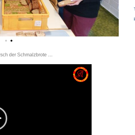
rsch der Schmalzbrote …