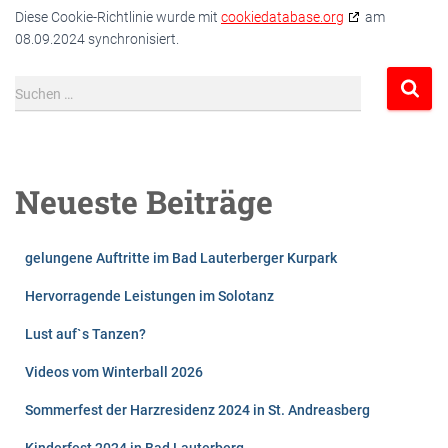
Diese Cookie-Richtlinie wurde mit
cookiedatabase.org
am
08.09.2024 synchronisiert.
S
Suchen …
u
c
h
e
Neueste Beiträge
n
n
a
gelungene Auftritte im Bad Lauterberger Kurpark
c
h
Hervorragende Leistungen im Solotanz
:
Lust auf`s Tanzen?
Videos vom Winterball 2026
Sommerfest der Harzresidenz 2024 in St. Andreasberg