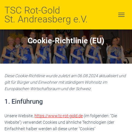
TSC Rot-Gold
St. Andreasberg e.V.
N
A
V
I
Cookie-Richtlinie (EU)
G
A
T
I
O
N
U
Diese Cookie-Richtlinie wurde zuletzt am 06.08.2024 aktualisiert und
M
gilt für Bürger und Einwohner mit ständigem Wohnsitz im
S
Europäischen Wirtschaftsraum und der Schweiz.
C
H
1. Einführung
A
L
T
Unsere Website,
https://www.tc-rot-gold.de
(im folgenden: "Die
E
Website") verwendet Cookies und ähnliche Technologien (der
N
Einfachheit halber werden all diese unter "Cookies"