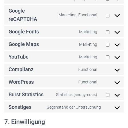
Consent
to
Google
service
Marketing, Functional
Consent
reCAPTCHA
elementor
to
service
Google Fonts
Marketing
Consent
google-
to
recaptcha
Google Maps
Marketing
service
Consent
google-
to
YouTube
Marketing
fonts
service
Consent
google-
to
Complianz
Functional
maps
service
Consent
youtube
to
WordPress
Functional
service
Consent
complianz
to
Burst Statistics
Statistics (anonymous)
service
Consent
wordpress
to
Sonstiges
Gegenstand der Untersuchung
service
Consent
burst-
to
7. Einwilligung
statistics
service