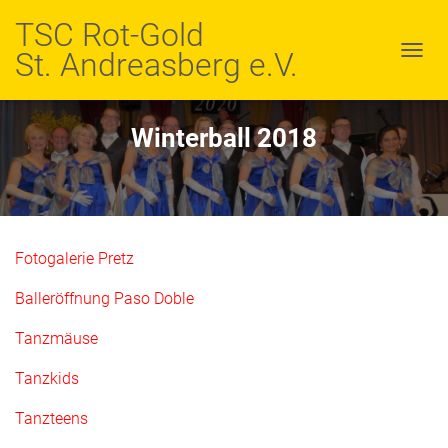
TSC Rot-Gold
St. Andreasberg e.V.
N
A
V
I
Winterball 2018
G
A
T
I
O
N
U
Fotogalerie Pretz
M
S
Balleröffnung Paso Doble
C
H
Tanzmäuse
A
L
Tanzkids
T
E
Tanzteens
N