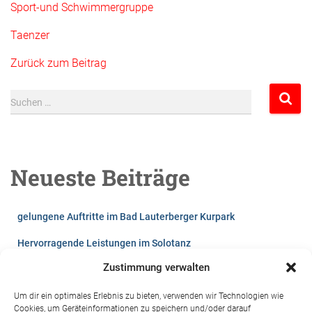
Sport-und Schwimmergruppe
Taenzer
Zurück zum Beitrag
S
Suchen …
u
c
h
e
Neueste Beiträge
n
n
a
gelungene Auftritte im Bad Lauterberger Kurpark
c
h
Hervorragende Leistungen im Solotanz
:
Zustimmung verwalten
Lust auf`s Tanzen?
Videos vom Winterball 2026
Um dir ein optimales Erlebnis zu bieten, verwenden wir Technologien wie
Cookies, um Geräteinformationen zu speichern und/oder darauf