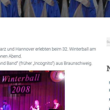
S
S
u
arz und Hannover erlebten beim 32. Winterball am
c
önen Abend.
h
e
d Band“ (früher „Incognito“) aus Braunschweig.
n
n
a
c
h
: