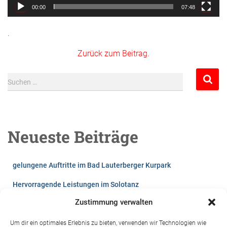
00:00
07:48
.
Zurück zum Beitrag.
S
Suchen …
u
c
h
e
Neueste Beiträge
n
n
a
gelungene Auftritte im Bad Lauterberger Kurpark
c
h
Hervorragende Leistungen im Solotanz
:
Zustimmung verwalten
Lust auf`s Tanzen?
Videos vom Winterball 2026
Um dir ein optimales Erlebnis zu bieten, verwenden wir Technologien wie