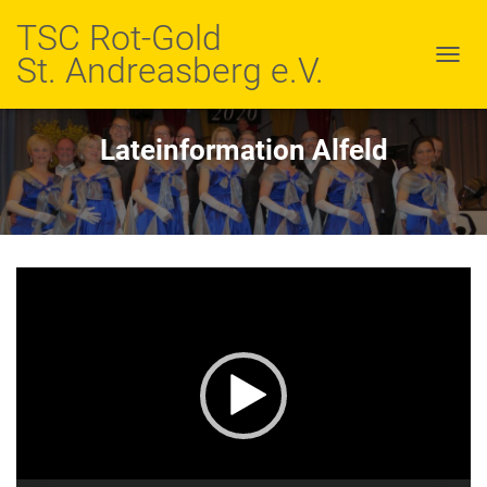
TSC Rot-Gold
St. Andreasberg e.V.
N
A
V
I
Lateinformation Alfeld
G
A
T
I
O
N
Video-
U
M
Player
S
C
H
A
L
T
E
N