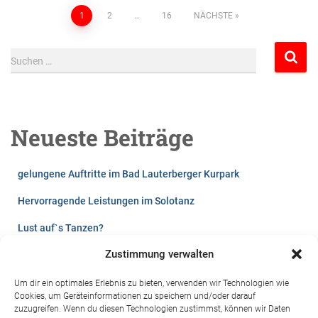
1
2
…
16
NÄCHSTE
Suchen …
Neueste Beiträge
gelungene Auftritte im Bad Lauterberger Kurpark
Hervorragende Leistungen im Solotanz
Lust auf`s Tanzen?
Zustimmung verwalten
Videos vom Winterball 2026
Sommerfest der Harzresidenz 2024 in St. Andreasberg
Um dir ein optimales Erlebnis zu bieten, verwenden wir Technologien wie
Cookies, um Geräteinformationen zu speichern und/oder darauf
Kinderfest 2024 in Bad Lauterberg
zuzugreifen. Wenn du diesen Technologien zustimmst, können wir Daten