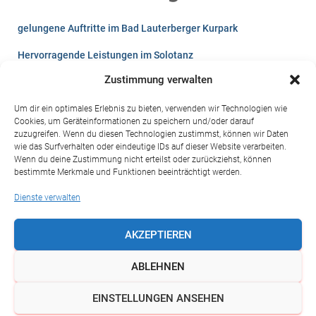
a
gelungene Auftritte im Bad Lauterberger Kurpark
c
h
Hervorragende Leistungen im Solotanz
:
Zustimmung verwalten
Lust auf`s Tanzen?
Videos vom Winterball 2026
Um dir ein optimales Erlebnis zu bieten, verwenden wir Technologien wie
Cookies, um Geräteinformationen zu speichern und/oder darauf
zuzugreifen. Wenn du diesen Technologien zustimmst, können wir Daten
Sommerfest der Harzresidenz 2024 in St. Andreasberg
wie das Surfverhalten oder eindeutige IDs auf dieser Website verarbeiten.
Wenn du deine Zustimmung nicht erteilst oder zurückziehst, können
Kinderfest 2024 in Bad Lauterberg
bestimmte Merkmale und Funktionen beeinträchtigt werden.
Turnierpaar Zschörner steigt in die internationale Klasse auf
Dienste verwalten
AKZEPTIEREN
ABLEHNEN
IMPRESSUM
DATENSCHUTZ
COOKIE-RICHTLINIE (EU)
EINSTELLUNGEN ANSEHEN
Hestia | Entwickelt von
ThemeIsle