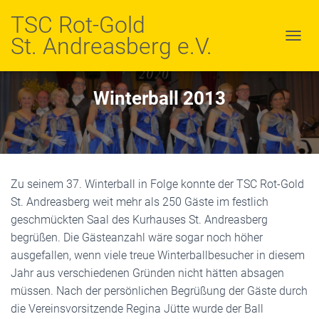
TSC Rot-Gold
St. Andreasberg e.V.
N
A
V
I
Winterball 2013
G
A
T
I
O
N
U
Zu seinem 37. Winterball in Folge konnte der TSC Rot-Gold
M
St. Andreasberg weit mehr als 250 Gäste im festlich
S
geschmückten Saal des Kurhauses St. Andreasberg
C
begrüßen. Die Gästeanzahl wäre sogar noch höher
H
A
ausgefallen, wenn viele treue Winterballbesucher in diesem
L
Jahr aus verschiedenen Gründen nicht hätten absagen
T
müssen. Nach der persönlichen Begrüßung der Gäste durch
E
N
die Vereinsvorsitzende Regina Jütte wurde der Ball