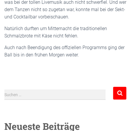
was bei der tollen Livemusik auch nicht schwerfiel. Und wer
dem Tanzen nicht so zugetan war, konnte mal bei der Sekt-
und Cocktailbar vorbeischauen.
Natürlich durften um Mitternacht die traditionellen
Schmalzbrote mit Käse nicht fehlen.
Auch nach Beendigung des offiziellen Programms ging der
Ball bis in den frühen Morgen weiter.
S
Suchen …
u
c
h
e
Neueste Beiträge
n
n