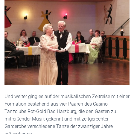
Und weiter ging es auf der musikalischen Zeitreise mit einer
Formation bestehend aus vier Paaren des Casino
Tanzclubs Rot-Gold Bad Harzburg, die den Gästen zu
mitreißender Musik gekonnt und mit zeitgerechter
Garderobe verschiedene Tänze der zwanziger Jahre
präsentierten.