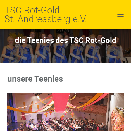
TSC Rot-Gold
St. Andreasberg e.V.
N
A
V
I
die Teenies des TSC Rot-Gold
G
A
T
I
O
N
U
unsere Teenies
M
S
C
H
A
L
T
E
N