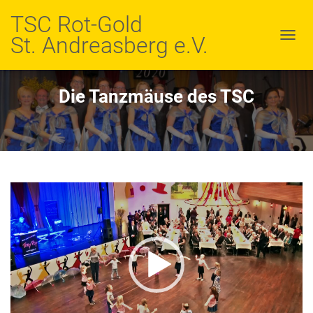
TSC Rot-Gold
St. Andreasberg e.V.
N
A
V
I
Die Tanzmäuse des TSC
G
A
T
I
O
N
U
Video-
M
S
Player
C
H
A
L
T
E
N