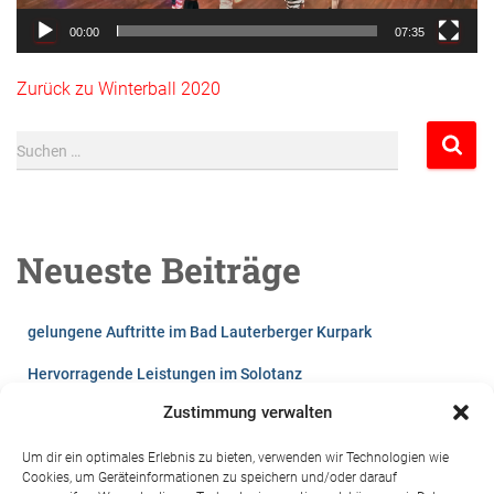
00:00
07:35
Zurück zu Winterball 2020
Suchen …
Neueste Beiträge
gelungene Auftritte im Bad Lauterberger Kurpark
Hervorragende Leistungen im Solotanz
Zustimmung verwalten
Lust auf`s Tanzen?
Videos vom Winterball 2026
Um dir ein optimales Erlebnis zu bieten, verwenden wir Technologien wie
Cookies, um Geräteinformationen zu speichern und/oder darauf