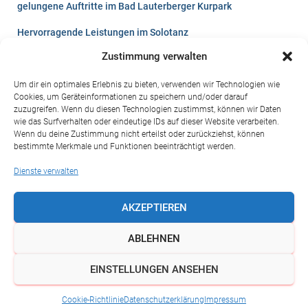
gelungene Auftritte im Bad Lauterberger Kurpark
Hervorragende Leistungen im Solotanz
Zustimmung verwalten
Lust auf`s Tanzen?
Videos vom Winterball 2026
Um dir ein optimales Erlebnis zu bieten, verwenden wir Technologien wie
Cookies, um Geräteinformationen zu speichern und/oder darauf
zuzugreifen. Wenn du diesen Technologien zustimmst, können wir Daten
Sommerfest der Harzresidenz 2024 in St. Andreasberg
wie das Surfverhalten oder eindeutige IDs auf dieser Website verarbeiten.
Wenn du deine Zustimmung nicht erteilst oder zurückziehst, können
Kinderfest 2024 in Bad Lauterberg
bestimmte Merkmale und Funktionen beeinträchtigt werden.
Turnierpaar Zschörner steigt in die internationale Klasse auf
Dienste verwalten
AKZEPTIEREN
ABLEHNEN
IMPRESSUM
DATENSCHUTZ
COOKIE-RICHTLINIE (EU)
EINSTELLUNGEN ANSEHEN
Hestia | Entwickelt von
ThemeIsle
Cookie-Richtlinie
Datenschutzerklärung
Impressum