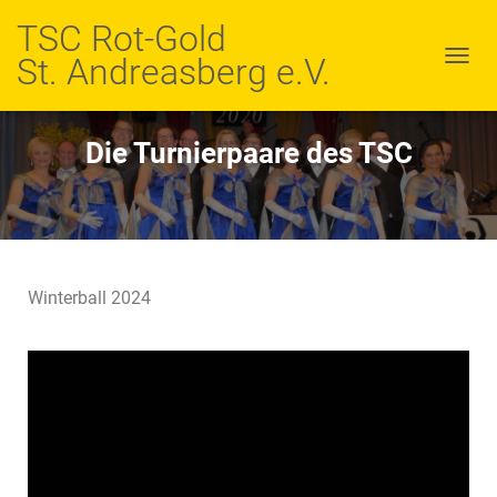
TSC Rot-Gold
St. Andreasberg e.V.
N
A
V
I
Die Turnierpaare des TSC
G
A
T
I
O
N
U
Winterball 2024
M
S
C
H
A
L
T
E
N