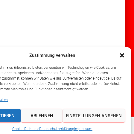
Zustimmung verwalten
ptimales Erlebnis zu bieten, verwenden wir Technologien wie Cookies, um
ationen zu speichern und/oder darauf zuzugreifen. Wenn du diesen
 zustimmst, können wir Daten wie das Surfverhalten oder eindeutige IDs auf
te verarbeiten. Wenn du deine Zustimmung nicht erteilst oder zurückziehst,
immte Merkmale und Funktionen beeinträchtigt werden.
alten
TIEREN
ABLEHNEN
EINSTELLUNGEN ANSEHEN
Hestia | Entwickelt von
ThemeIsle
Cookie-Richtlinie
Datenschutzerklärung
Impressum