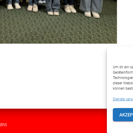
Um dir ein o
Geräteinform
Technologien
dieser Websi
können best
Dienste verw
AKZEP
(EU)