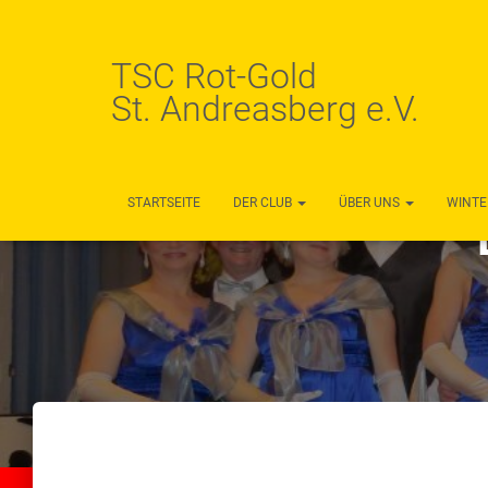
TSC Rot-Gold
St. Andreasberg e.V.
STARTSEITE
DER CLUB
ÜBER UNS
WINTE