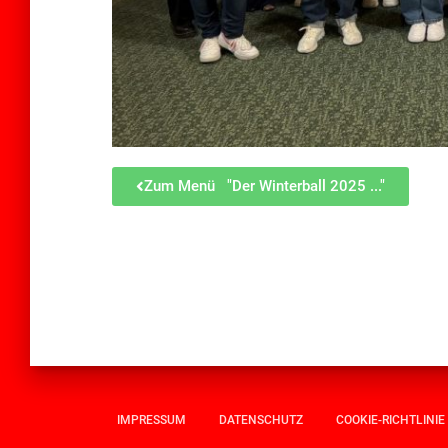
Zum Menü "Der Winterball 2025 ..."
IMPRESSUM
DATENSCHUTZ
COOKIE-RICHTLINIE 