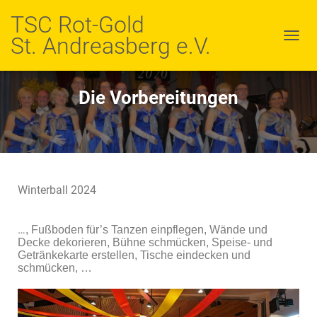
TSC Rot-Gold
St. Andreasberg e.V.
N
A
V
I
Die Vorbereitungen
G
A
T
I
O
N
U
Winterball 2024
M
S
C
…
, Fußboden für’s Tanzen einpflegen, Wände und
H
Decke dekorieren, Bühne schmücken, Speise- und
A
Getränkekarte erstellen, Tische eindecken und
L
schmücken, …
T
E
N