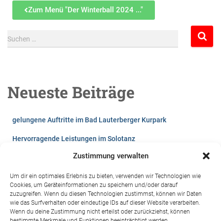
Zum Menü "Der Winterball 2024 ..."
Suchen …
Neueste Beiträge
gelungene Auftritte im Bad Lauterberger Kurpark
Hervorragende Leistungen im Solotanz
Zustimmung verwalten
Lust auf`s Tanzen?
Videos vom Winterball 2026
Um dir ein optimales Erlebnis zu bieten, verwenden wir Technologien wie
Cookies, um Geräteinformationen zu speichern und/oder darauf
zuzugreifen. Wenn du diesen Technologien zustimmst, können wir Daten
Sommerfest der Harzresidenz 2024 in St. Andreasberg
wie das Surfverhalten oder eindeutige IDs auf dieser Website verarbeiten.
Wenn du deine Zustimmung nicht erteilst oder zurückziehst, können
Kinderfest 2024 in Bad Lauterberg
bestimmte Merkmale und Funktionen beeinträchtigt werden.