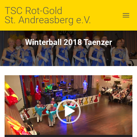
TSC Rot-Gold
St. Andreasberg e.V.
N
A
V
I
Winterball 2018 Taenzer
G
A
T
I
O
N
Video-
U
M
Player
S
C
H
A
L
T
E
N