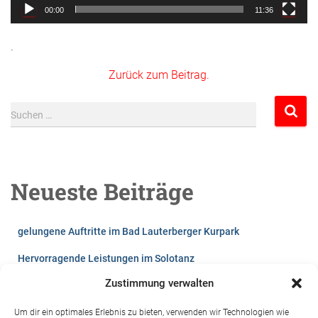
00:00
11:36
.
Zurück zum Beitrag.
S
Suchen …
u
c
h
e
Neueste Beiträge
n
n
a
gelungene Auftritte im Bad Lauterberger Kurpark
c
h
Hervorragende Leistungen im Solotanz
:
Zustimmung verwalten
Lust auf`s Tanzen?
Videos vom Winterball 2026
Um dir ein optimales Erlebnis zu bieten, verwenden wir Technologien wie