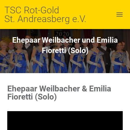
TSC Rot-Gold
St. Andreasberg e.V.
N
A
V
I
Ehepaar Weilbacher und Emilia
G
A
Fioretti (Solo)
T
I
O
N
U
M
S
Ehepaar Weilbacher & Emilia
C
Fioretti (Solo)
H
A
L
T
E
N