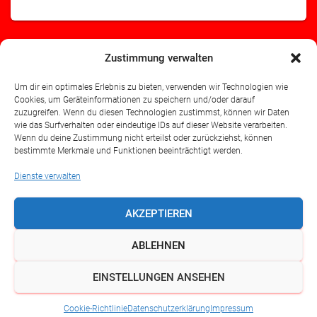
Zustimmung verwalten
Lust auf`s Tanzen?
Um dir ein optimales Erlebnis zu bieten, verwenden wir Technologien wie
Cookies, um Geräteinformationen zu speichern und/oder darauf
zuzugreifen. Wenn du diesen Technologien zustimmst, können wir Daten
von Jörg Hildebrand Die Tänzerinnen und Tänzer des TSC
wie das Surfverhalten oder eindeutige IDs auf dieser Website verarbeiten.
Rot-Gold haben sehr viel Spaß daran, das Tanzbein zu
Wenn du deine Zustimmung nicht erteilst oder zurückziehst, können
schwingen und „ganz nebenbei“ neue Tänze zu erlernen
bestimmte Merkmale und Funktionen beeinträchtigt werden.
oder vorhandene Kenntnisse zu vertiefen. Egal in welchem
Alter
Weiterlesen
Dienste verwalten
AKZEPTIEREN
ABLEHNEN
IMPRESSUM
DATENSCHUTZ
COOKIE-RICHTLINIE (EU)
EINSTELLUNGEN ANSEHEN
Hestia | Entwickelt von
ThemeIsle
Cookie-Richtlinie
Datenschutzerklärung
Impressum