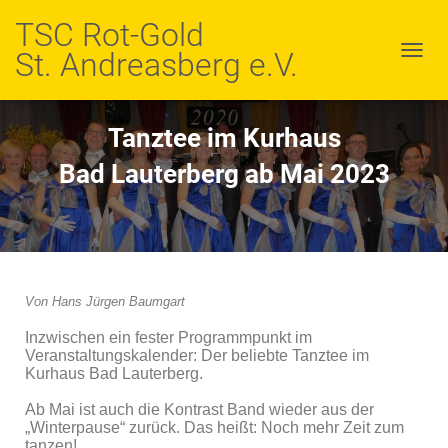
TSC Rot-Gold
St. Andreasberg e.V.
N
A
V
I
Tanztee im Kurhaus
G
A
Bad Lauterberg ab Mai 2023
T
I
O
N
U
M
S
Von Hans Jürgen Baumgart
C
H
Inzwischen ein fester Programmpunkt im
A
Veranstaltungskalender: Der beliebte Tanztee im
L
Kurhaus Bad Lauterberg.
T
E
Ab Mai ist auch die Kontrast Band wieder aus der
„Winterpause“ zurück. Das heißt: Noch mehr Zeit zum
N
tanzen!