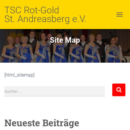
TSC Rot-Gold
St. Andreasberg e.V.
N
A
V
I
Site Map
G
A
T
I
O
N
U
[html_sitemap]
M
S
C
Suchen …
H
A
L
T
E
Neueste Beiträge
N