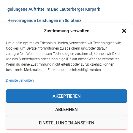
gelungene Auftritte im Bad Lauterberger Kurpark
Hervorragende Leistungen im Solotanz
Zustimmung verwalten
Lust auf`s Tanzen?
Videos vom Winterball 2026
Um dir ein optimales Erlebnis zu bieten, verwenden wir Technologien wie
Cookies, um Geräteinformationen zu speichern und/oder darauf
zuzugreifen. Wenn du diesen Technologien zustimmst, können wir Daten
Sommerfest der Harzresidenz 2024 in St. Andreasberg
wie das Surfverhalten oder eindeutige IDs auf dieser Website verarbeiten.
Wenn du deine Zustimmung nicht erteilst oder zurückziehst, können
Kinderfest 2024 in Bad Lauterberg
bestimmte Merkmale und Funktionen beeinträchtigt werden.
Turnierpaar Zschörner steigt in die internationale Klasse auf
Dienste verwalten
AKZEPTIEREN
ABLEHNEN
IMPRESSUM
DATENSCHUTZ
COOKIE-RICHTLINIE (EU)
EINSTELLUNGEN ANSEHEN
Hestia | Entwickelt von
ThemeIsle